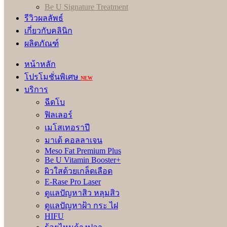
Cryotherapy ช่วยปลอบประโลมผิว และกระชับรูขุมขนบนใ
Be U Signature Treatment
U Bright mask มาร์กหน้าเพิ่มความชุ่มชื่น พร้อมปรับผิวให้
รีวิวผลลัพธ์
เกี่ยวกับคลินิก
2. Idol Treatment
ผลิตภัณฑ์
ให้การบำรุง และฟื้นฟูถึงโครงสร้างผิวระดับเซลล์ ด้วยการดีท็อกซ์
หน้าหลัก
สไตล์สาวเกาหลี
โปรโมชั่นพิเศษ
NEW
บริการ
เติม Premium Organic Vitamin ตามสภาพปัญหาผิว
ฉีดโบ
Phonophoresis ผลักวิตามินให้ผิวอย่างล้ำลึก
ฟิลเลอร์
Cryotherapy ช่วยปลอบประโลมผิว และกระชับรูขุมขนบนใ
เมโสเทอราปี
Idol mask มาร์กหน้าเพิ่มความชุ่มชื่น พร้อมปรับผิวให้กร
มาเด้ คอลลาเจน
Meso Fat Premium Plus
3. Celebrity Treatment
Be U Vitamin Booster+
ผิวใสด้วยเกล็ดเลือด
โปรแกรมทรีทเมนท์ที่มีชื่อเสียง และดีที่สุดตามแบบฉบับ Be U C
E-Rase Pro Laser
กระตุ้นระบบไหลเวียนโลหิต ช่วยให้ผิวหน้าสดใสเปล่งปลั่ง ยกกร
ดูแลปัญหาสิว หลุมสิว
ดูแลปัญหาฝ้า กระ ไฝ
เติม Premium Organic Vitamin ตามสภาพปัญหาผิว
HIFU
Phonophoresis ผลักวิตามินให้กับผิวอย่างล้ำลึก