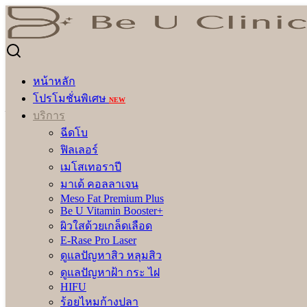
Skip
to
Search
Search
content
for:
Be U Signature Treatment
Be U Signature Treatment
หน้าหลัก
โปรโมชั่นพิเศษ
NEW
รีวิวโปรแกรม
บริการ
ฉีดโบ
* คลิกนิกได้รับอนุญาตจากผู้เข้ารับบริการแล้ว
ฟิลเลอร์
เมโสเทอราปี
ทรีทเมนท์ สูตรพิเศษจาก Be U Clinic ที่รวบรวมขั้นตอนการปรนนิ
มาเด้ คอลลาเจน
ของผู้เข้ารับบริการแต่ละคน อีกทั้งยังบำรุงล้ำลึกถึงชั้นเซลล์ผิ
Meso Fat Premium Plus
ฟื้นฟูผิวที่เสียให้กลับมาอิ่มน้ำ ชุ่มชื้น ปรับความสมดุลให้ผิว พร้
Be U Vitamin Booster+
ผิวใสด้วยเกล็ดเลือด
1. U Bright Treatment
E-Rase Pro Laser
ดูแลปัญหาสิว หลุมสิว
บำรุง และฟื้นฟูความสมดุลผิวอย่างเข้มข้น ในช่วงเวลาเร่งรีบให้ผ
ดูแลปัญหาฝ้า กระ ไฝ
HIFU
เติม Organic Vitamin ตามสภาพปัญหาผิว
ร้อยไหมก้างปลา