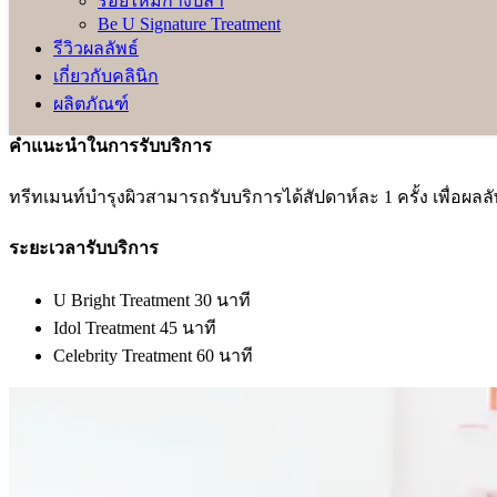
ร้อยไหมก้างปลา
Cryotherapy ช่วยปลอบประโลมผิวและกระชับรูขุมขนบนใบ
Be U Signature Treatment
นวดกดจุด 18 ขั้นตอนด้วยเทคนิคพิเศษของ Be U Clinic ย
รีวิวผลลัพธ์
Celebrity mask พรีเมียมมาร์กกระชับผิว เติมความชุ่มชื่น 
เกี่ยวกับคลินิก
O2 Jet เติมออกซิเจนให้ผิวกลับมาสดชื่น และดูสดใสยิ่งขึ้น
ผลิตภัณฑ์
คำแนะนำในการรับบริการ
ทรีทเมนท์บำรุงผิวสามารถรับบริการได้สัปดาห์ละ 1 ครั้ง เพื่อผลลั
ระยะเวลารับบริการ
U Bright Treatment 30 นาที
Idol Treatment 45 นาที
Celebrity Treatment 60 นาที