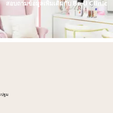
สอบถามข้อมูลเพิ่มเติมกับ
𝗕𝗲 𝗨 𝗖𝗹𝗶𝗻𝗶𝗰
ครปฐม