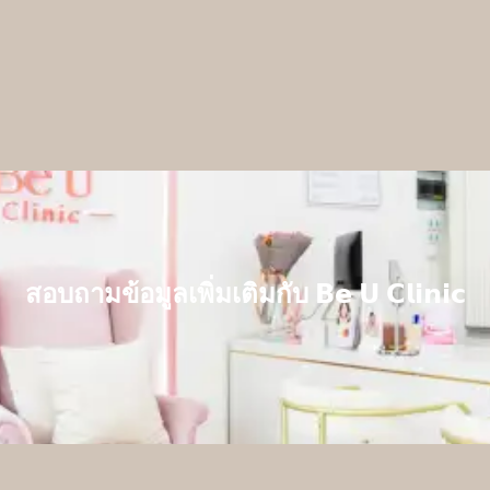
ด้รูป ลดความหย่อนคล้อยของผิว ด้วยไหมพรีเมียมจากเกาหลี ที่ย
วลานานๆ ช่วยแก้ไขจุดบกพร่องบริเวณต่างๆ ได้แก่ หางตา ร่องใต้ต
สอบถามข้อมูลเพิ่มเติมกับ
𝗕𝗲 𝗨 𝗖𝗹𝗶𝗻𝗶𝗰