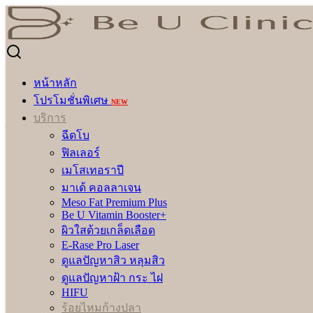
Skip
to
Search
Search
content
for:
ร้อยไหมก้างปลา
หน้าหลัก
ร้อยไหมก้างปลา
โปรโมชั่นพิเศษ
NEW
บริการ
รีวิวโปรแกรม
ฉีดโบ
ฟิลเลอร์
เมโสเทอราปี
มาเด้ คอลลาเจน
Meso Fat Premium Plus
Be U Vitamin Booster+
ผิวใสด้วยเกล็ดเลือด
E-Rase Pro Laser
ดูแลปัญหาสิว หลุมสิว
ดูแลปัญหาฝ้า กระ ไฝ
HIFU
ร้อยไหมก้างปลา