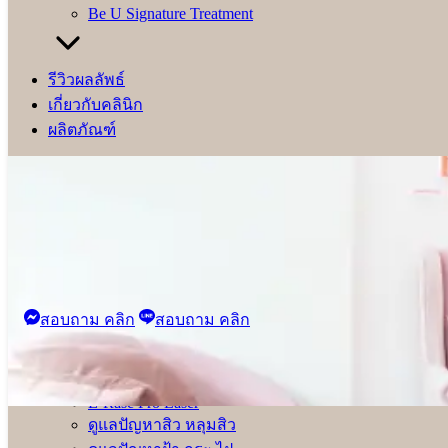
Be U Signature Treatment
* คลิกนิกได้รับอนุญาตจากผู้เข้ารับบริการแล้ว
โปรแกรมร้อยไหม ยกกระชับ
จัดโครงสร้างใบหน้าให้หน้าเรียวไ
รีวิวผลลัพธ์
เหมาะสำหรับผู้ไม่ต้องการศัลยกรรมผ่าตัด หรือต้องพักเป็นระยะเ
เกี่ยวกับคลินิก
หย่อนคล้อย ใบหน้าดูอ่อนเยาว์ลง
ผลิตภัณฑ์
หน้าหลัก
โปรโมชั่นพิเศษ
NEW
บริการ
ฉีดโบ
ฟิลเลอร์
เมโสเทอราปี
สอบถาม คลิก
สอบถาม คลิก
มาเด้ คอลลาเจน
Meso Fat Premium Plus
Be U Vitamin Booster+
ผิวใสด้วยเกล็ดเลือด
E-Rase Pro Laser
ดูแลปัญหาสิว หลุมสิว