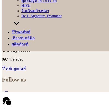
ดูแลปัญหาฝ้า กระ ไฝ
HIFU
ร้อยไหมก้างปลา
Be U Signature Treatment
Be U Clinic
รีวิวผลลัพธ์
เกี่ยวกับคลินิก
642/23-24 ซอยน้อมเกล้า2 ถ.ทหารบก ต.พระปฐมเจดีย์ อ.เมืองน
ผลิตภัณฑ์
จ.นครปฐม 73000
097 479 9396
คลิกดูแผนที่
Follow us